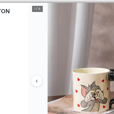
1 / 6
TON
CÓMO 