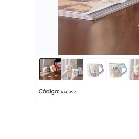
Lista vacía
Código
:
AA0992