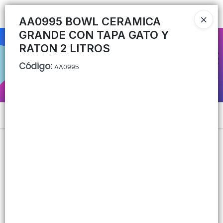
Ingresar a la Tienda
AA0995 BOWL CERAMICA
GRANDE CON TAPA GATO Y
CÓMO COMPRAR
RATON 2 LITROS
Código
:
QUIÉNES SOMOS
AA0995
CONTACTO
Menú
Lista vacía