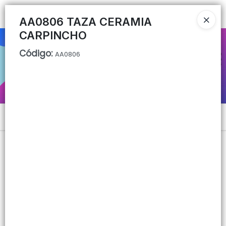
Ingresar a la Tienda
AA0806 TAZA CERAMIA
CARPINCHO
CÓMO COMPRAR
Código
:
AA0806
QUIÉNES SOMOS
CONTACTO
Menú
Lista vacía