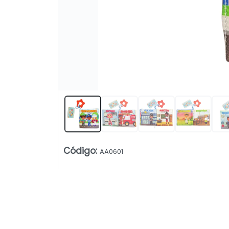
Lista vacía
Código
:
AA0601