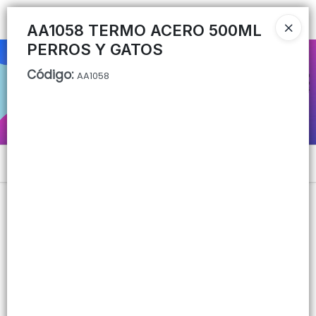
Ingresar a la Tienda
AA1058 TERMO ACERO 500ML
PERROS Y GATOS
CÓMO COMPRAR
Código
:
AA1058
QUIÉNES SOMOS
CONTACTO
Menú
Lista vacía