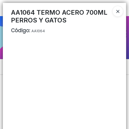
Ingresar a la Tienda
AA1064 TERMO ACERO 700ML
PERROS Y GATOS
CÓMO COMPRAR
Código
:
AA1064
QUIÉNES SOMOS
CONTACTO
Menú
Lista vacía