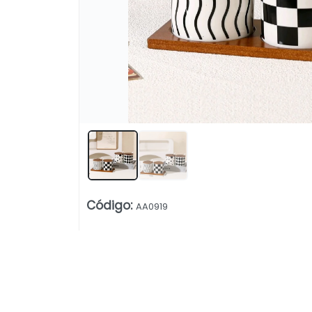
Lista vacía
Código
:
AA0919