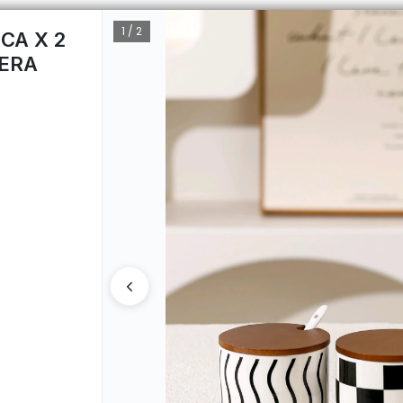
1 / 2
CA X 2
DERA
CÓMO 