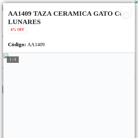
Ingresar a la Tienda
AA1409 TAZA CERAMICA GATO CON
LUNARES
CÓMO COMPRAR
QUIÉNES SOMOS
6% OFF
CONTACTO
CÓMO COMPRAR
Código
:
AA1409
QUIÉNES SOMOS
CONTACTO
1 / 4
Menú
Filtros
Lista vacía