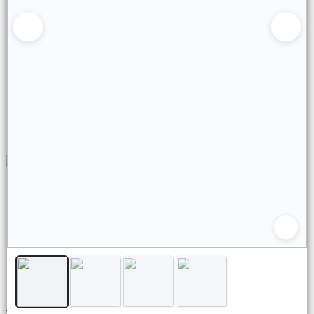
KIKIKEN
©
2026
Defensa de las y los consumidores. Para reclamos
ingresá acá.
Botón de arrepentimiento
Hecho con ❤️por VentasxMayor
2347 J.D.Peron C.A.B.A.
Buenos Aires, Argentina