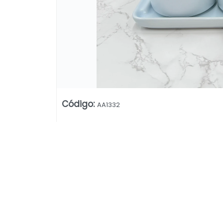
Código
:
AA1332
Lista vacía