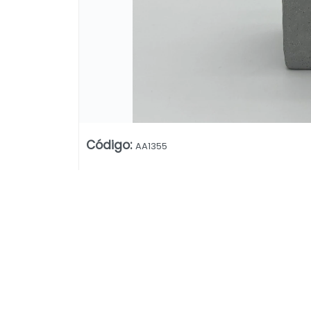
Código
:
AA1355
Lista vacía