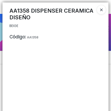
BEIGE
Ingresar a la Tienda
AA1358 DISPENSER CERAMICA
DISEÑO
CÓMO COMPRAR
BEIGE
QUIÉNES SOMOS
Código
:
AA1358
CONTACTO
Menú
BEIGE
Lista vacía