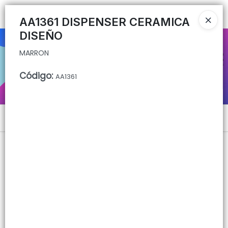
MARRON
Ingresar a la Tienda
AA1361 DISPENSER CERAMICA
DISEÑO
CÓMO COMPRAR
MARRON
QUIÉNES SOMOS
Código
:
AA1361
CONTACTO
Menú
MARRON
Lista vacía