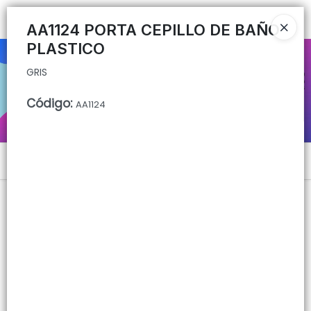
GRIS
Ingresar a la Tienda
AA1124 PORTA CEPILLO DE BAÑO
PLASTICO
CÓMO COMPRAR
GRIS
QUIÉNES SOMOS
Código
:
AA1124
CONTACTO
Menú
GRIS
Lista vacía