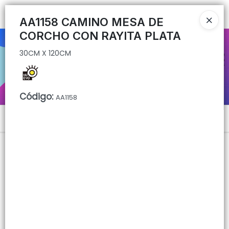
30CM X 120CM
Ingresar a la Tienda
AA1158 CAMINO MESA DE
CORCHO CON RAYITA PLATA
CÓMO COMPRAR
30CM X 120CM
QUIÉNES SOMOS
CONTACTO
Código
:
AA1158
Menú
30CM X 120CM
Lista vacía