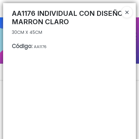
30CM X 45CM
Ingresar a la Tienda
AA1176 INDIVIDUAL CON DISEÑO
MARRON CLARO
CÓMO COMPRAR
30CM X 45CM
QUIÉNES SOMOS
Código
:
AA1176
CONTACTO
Menú
30CM X 45CM
Lista vacía