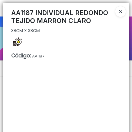
38CM X 38CM
Ingresar a la Tienda
AA1187 INDIVIDUAL REDONDO
TEJIDO MARRON CLARO
CÓMO COMPRAR
38CM X 38CM
QUIÉNES SOMOS
CONTACTO
Código
:
AA1187
Menú
38CM X 38CM
Lista vacía