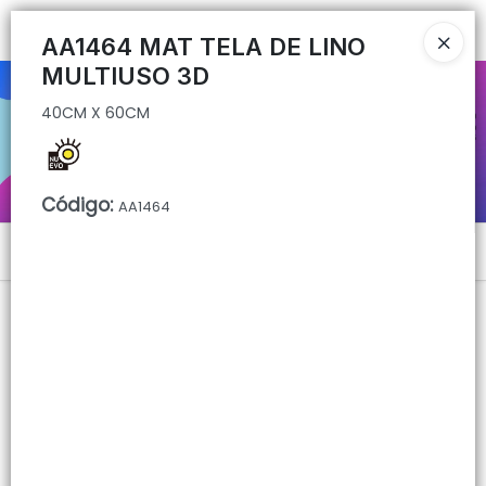
40CM X 60CM
Ingresar a la Tienda
AA1464 MAT TELA DE LINO
MULTIUSO 3D
CÓMO COMPRAR
40CM X 60CM
QUIÉNES SOMOS
CONTACTO
Código
:
AA1464
Menú
40CM X 60CM
Lista vacía