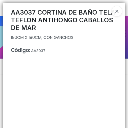
180CM X 180CM, CON GANCHOS
Ingresar a la Tienda
AA3037 CORTINA DE BAÑO TELA
TEFLON ANTIHONGO CABALLOS
CÓMO COMPRAR
DE MAR
180CM X 180CM, CON GANCHOS
QUIÉNES SOMOS
Código
:
AA3037
CONTACTO
Menú
180CM X 180CM, CON GANCHOS
Lista vacía