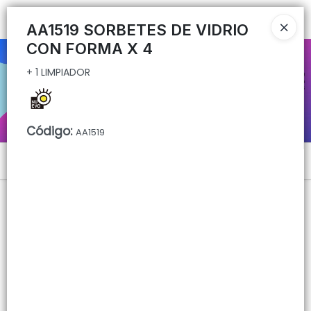
+ 1 LIMPIADOR
Ingresar a la Tienda
AA1519 SORBETES DE VIDRIO
CON FORMA X 4
CÓMO COMPRAR
+ 1 LIMPIADOR
QUIÉNES SOMOS
CONTACTO
Código
:
AA1519
Menú
+ 1 LIMPIADOR
Lista vacía