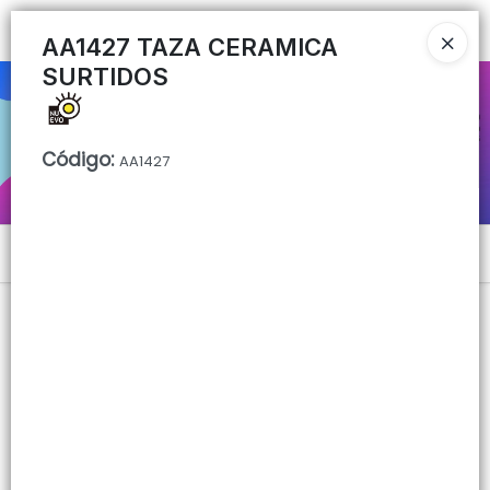
Ingresar a la Tienda
AA1427 TAZA CERAMICA
SURTIDOS
CÓMO COMPRAR
QUIÉNES SOMOS
Código
:
AA1427
CONTACTO
Menú
Lista vacía