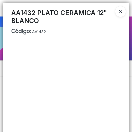
Ingresar a la Tienda
AA1432 PLATO CERAMICA 12"
BLANCO
CÓMO COMPRAR
Código
:
AA1432
QUIÉNES SOMOS
CONTACTO
Menú
Lista vacía