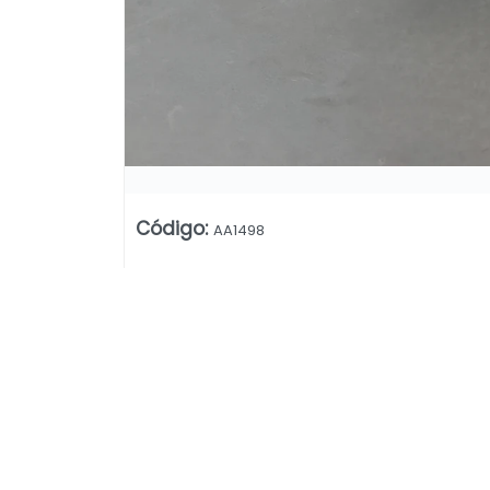
Código
:
AA1498
Lista vacía