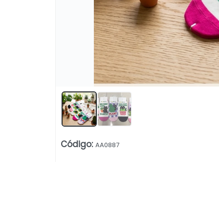
Lista vacía
Código
:
AA0887