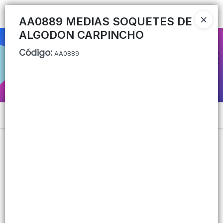
Ingresar a la Tienda
AA0889 MEDIAS SOQUETES DE
ALGODON CARPINCHO
CÓMO COMPRAR
Código
:
AA0889
QUIÉNES SOMOS
CONTACTO
Menú
Lista vacía