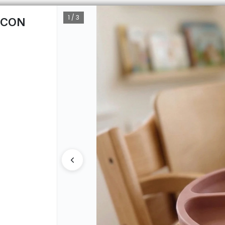
1 / 3
 CON
CÓMO 