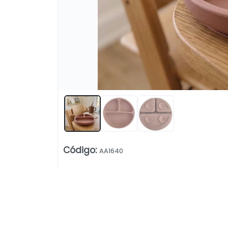
Lista vacía
Código
:
AA1640