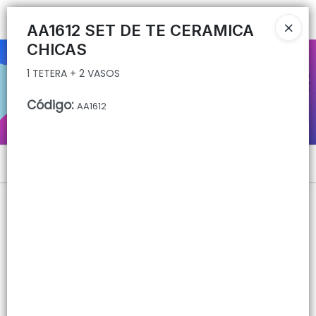
1 TETERA + 2 VASOS
Ingresar a la Tienda
AA1612 SET DE TE CERAMICA
CHICAS
CÓMO COMPRAR
1 TETERA + 2 VASOS
QUIÉNES SOMOS
Código
:
AA1612
CONTACTO
Menú
1 TETERA + 2 VASOS
Lista vacía