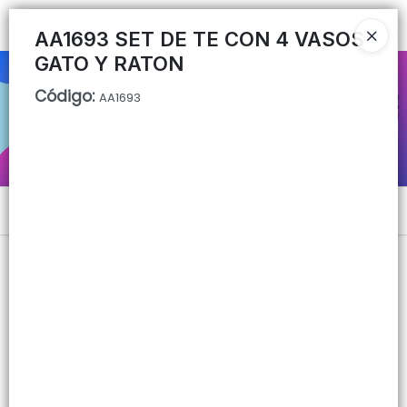
Ingresar a la Tienda
AA1693 SET DE TE CON 4 VASOS
GATO Y RATON
CÓMO COMPRAR
Código
:
AA1693
QUIÉNES SOMOS
CONTACTO
Menú
Lista vacía