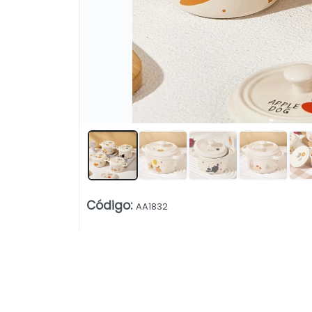
Lista vacía
Código
:
AA1832