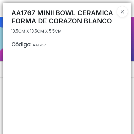
13.5CM X 13.5CM X 5.5CM
Ingresar a la Tienda
AA1767 MINII BOWL CERAMICA
FORMA DE CORAZON BLANCO
CÓMO COMPRAR
13.5CM X 13.5CM X 5.5CM
QUIÉNES SOMOS
Código
:
AA1767
CONTACTO
Menú
13.5CM X 13.5CM X 5.5CM
Lista vacía