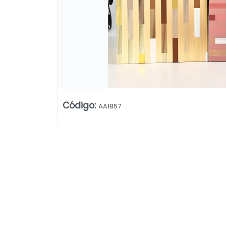
Código
:
AA1857
Lista vacía