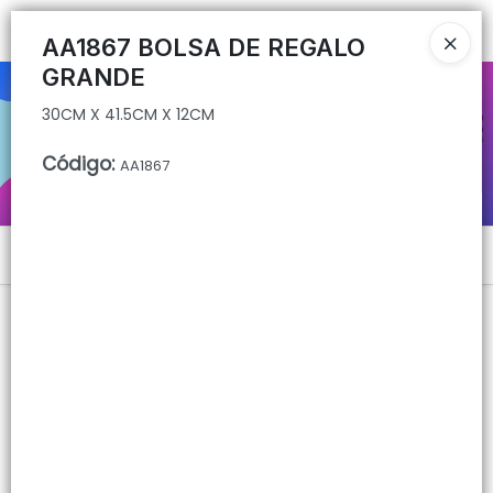
30CM X 41.5CM X 12CM
Ingresar a la Tienda
AA1867 BOLSA DE REGALO
GRANDE
CÓMO COMPRAR
30CM X 41.5CM X 12CM
QUIÉNES SOMOS
Código
:
AA1867
CONTACTO
Menú
30CM X 41.5CM X 12CM
Lista vacía