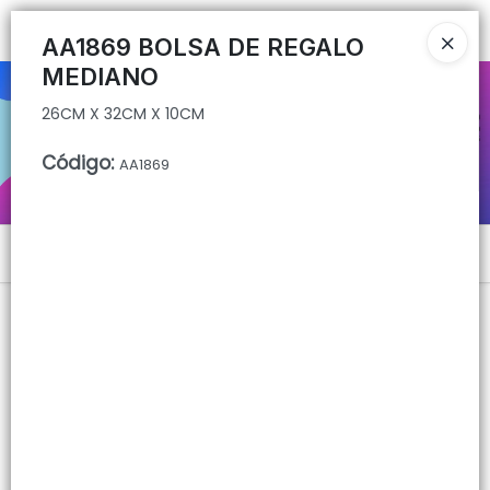
26CM X 32CM X 10CM
Ingresar a la Tienda
AA1869 BOLSA DE REGALO
MEDIANO
CÓMO COMPRAR
26CM X 32CM X 10CM
QUIÉNES SOMOS
Código
:
AA1869
CONTACTO
Menú
26CM X 32CM X 10CM
Lista vacía