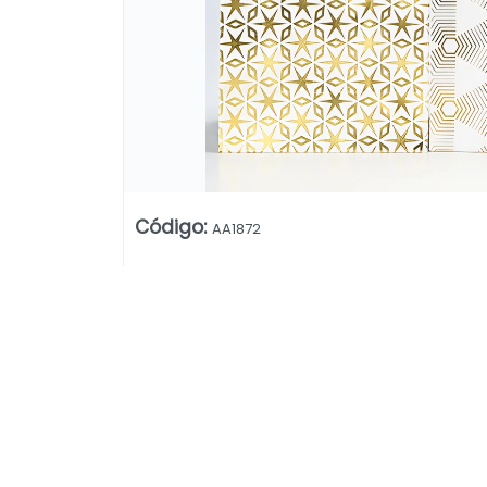
Código
:
AA1872
Lista vacía