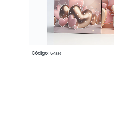
Código
:
AA1886
Lista vacía