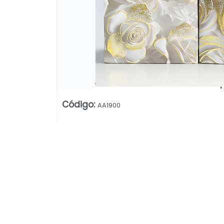
Código
:
AA1900
Lista vacía