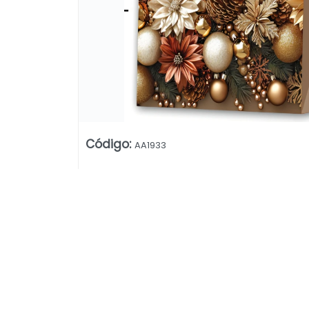
Código
:
AA1933
Lista vacía