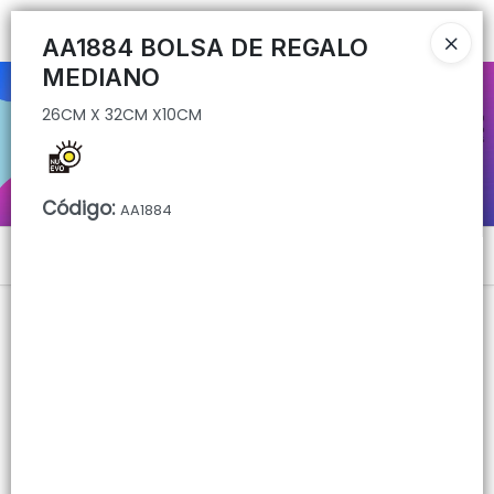
26CM X 32CM X10CM
Ingresar a la Tienda
AA1884 BOLSA DE REGALO
MEDIANO
CÓMO COMPRAR
26CM X 32CM X10CM
QUIÉNES SOMOS
CONTACTO
Código
:
AA1884
Menú
26CM X 32CM X10CM
Lista vacía