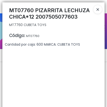
MT7760 CUBETA TOYS
Ingresar a la Tienda
MT07760 PIZARRITA LECHUZA
CHICA*12 2007505077603
CÓMO COMPRAR
MT7760 CUBETA TOYS
QUIÉNES SOMOS
Código
:
MT07760
CONTACTO
Cantidad por caja: 600 MARCA: CUBETA TOYS
Menú
MT7760 CUBETA TOYS
Lista vacía