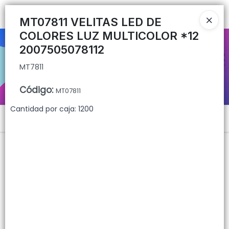
MT7811
Ingresar a la Tienda
MT07811 VELITAS LED DE
COLORES LUZ MULTICOLOR *12
CÓMO COMPRAR
2007505078112
MT7811
QUIÉNES SOMOS
Código
:
MT07811
CONTACTO
Cantidad por caja: 1200
Menú
MT7811
Lista vacía