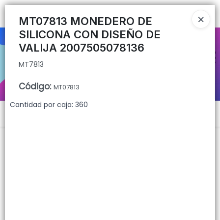
MT7813
Ingresar a la Tienda
MT07813 MONEDERO DE
SILICONA CON DISEÑO DE
CÓMO COMPRAR
VALIJA 2007505078136
MT7813
QUIÉNES SOMOS
Código
:
MT07813
CONTACTO
Cantidad por caja: 360
Menú
MT7813
Lista vacía