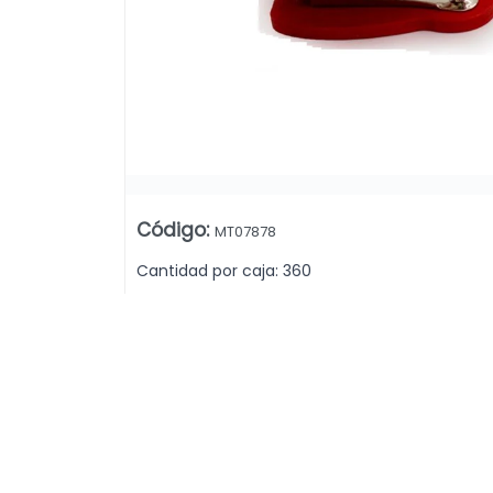
Código
:
MT07878
Cantidad por caja: 360
Lista vacía