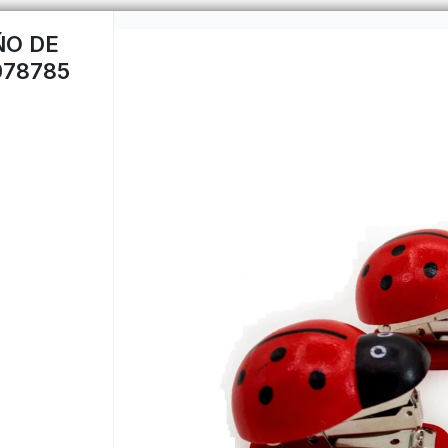
ÑO DE
078785
CÓMO 