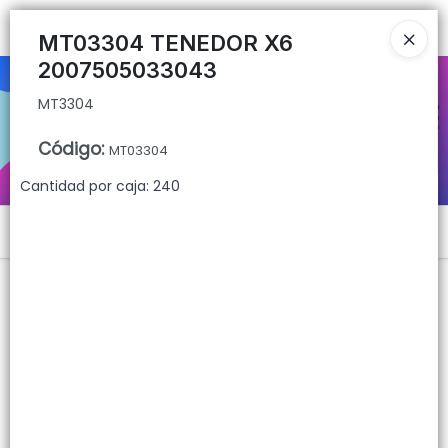
MT3304
Ingresar a la Tienda
MT03304 TENEDOR X6
2007505033043
CÓMO COMPRAR
MT3304
QUIÉNES SOMOS
Código
:
MT03304
CONTACTO
Cantidad por caja: 240
Menú
MT3304
Lista vacía