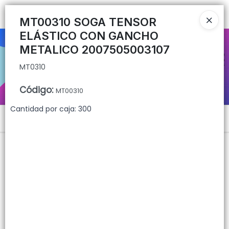
MT0310
Ingresar a la Tienda
MT00310 SOGA TENSOR
ELÁSTICO CON GANCHO
CÓMO COMPRAR
METALICO 2007505003107
MT0310
QUIÉNES SOMOS
Código
:
MT00310
CONTACTO
Cantidad por caja: 300
Menú
MT0310
Lista vacía